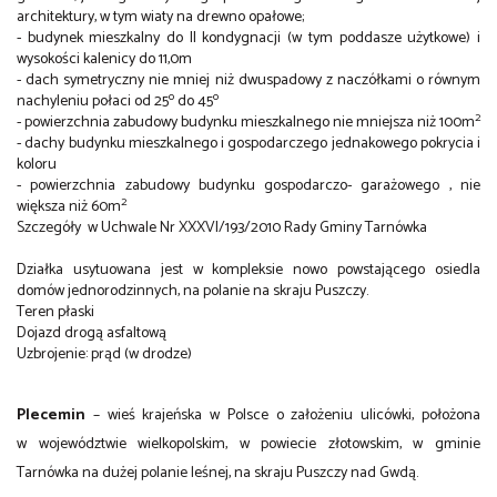
architektury, w tym wiaty na drewno opałowe;
- budynek mieszkalny do II kondygnacji (w tym poddasze użytkowe) i
wysokości kalenicy do 11,0m
- dach symetryczny nie mniej niż dwuspadowy z naczółkami o równym
o
o
nachyleniu połaci od 25
do 45
2
- powierzchnia zabudowy budynku mieszkalnego nie mniejsza niż 100m
- dachy budynku mieszkalnego i gospodarczego jednakowego pokrycia i
koloru
- powierzchnia zabudowy budynku gospodarczo- garażowego , nie
2
większa niż 60m
Szczegóły w Uchwale Nr XXXVI/193/2010 Rady Gminy Tarnówka
Działka usytuowana jest w kompleksie nowo powstającego osiedla
domów jednorodzinnych, na polanie na skraju Puszczy.
Teren płaski
Dojazd drogą asfaltową
Uzbrojenie: prąd (w drodze)
Plecemin
–
wieś
krajeńska
w
Polsce
o założeniu
ulicówki
, położona
w
województwie wielkopolskim
, w
powiecie złotowskim
, w
gminie
Tarnówka
na dużej polanie leśnej, na skraju Puszczy nad Gwdą.