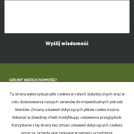
GRUNT NIERUCHOMOŚCI
tel. 605 075 444, 606 618 770
Ta strona wykorzystuje pliki cookies w celach statystycznych oraz w
ul. Bydgoska 23, 64-920 Piła
celu dostosowania naszych serwisów do indywidualnych potrzeb
klientów. Zmiany ustawień dotyczących plików cookie można
www.gruntnieruchomosci.pl
dokonać w dowolnej chwili modyfikując ustawienia przeglądarki.
biuro@gruntnieruchomosci.pl
Korzystanie z tej strony bez zmian ustawień dotyczących cookies
Mieszkania
na wynajem
oznacza, że będą one zapisane w pamięci urządzenia.