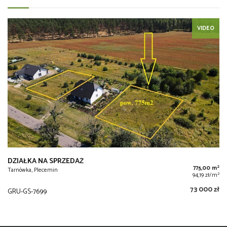
VIDEO
DZIAŁKA NA SPRZEDAŻ
2
775,00 m
Tarnówka, Plecemin
2
94,19 zł/m
73 000 zł
GRU-GS-7699