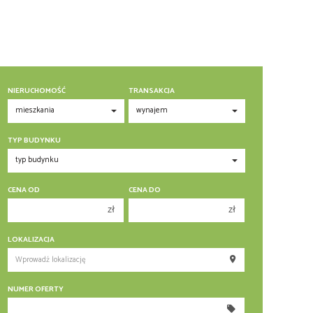
NIERUCHOMOŚĆ
TRANSAKCJA
TYP BUDYNKU
CENA OD
CENA DO
zł
zł
150 000 zł
150 000 zł
LOKALIZACJA
200 000 zł
200 000 zł
250 000 zł
250 000 zł
NUMER OFERTY
300 000 zł
300 000 zł