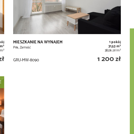
MIESZKANIE NA WYNAJEM
kój
1 pokój
2
2
 m
31,53 m
Piła, Zamość
2
2
ł/m
38,06 zł/m
zł
1 200 zł
GRU-MW-8090
Ć