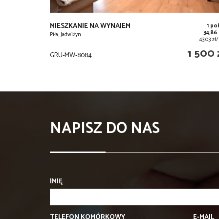
MIESZKANIE NA WYNAJEM
1 po
34,86
Piła, Jadwiżyn
43,03 zł
1 500 
GRU-MW-8084
NAPISZ DO NAS
IMIĘ
TELEFON KOMÓRKOWY
E-MAIL