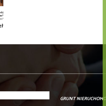
kój
2
 m
2
/m
zł
GRUNT NIERUCHOMO