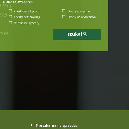
DODATKOWE OPCJE
 Piła
Oferty ze zdjęciem
Oferty specjalne
770
Oferty bez prowizji
Oferty na wyłączność
wirtualne spacery
.pl
szukaj
Mieszkania
na sprzedaż