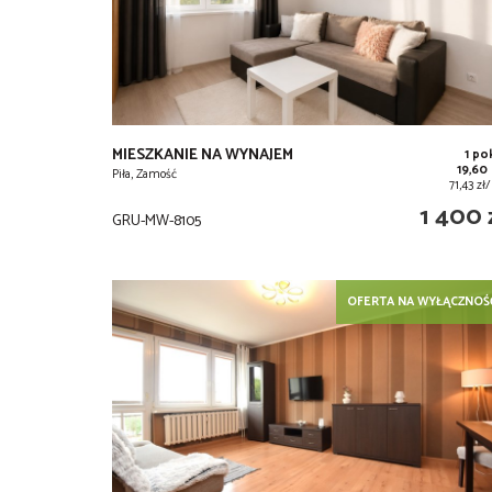
MIESZKANIE NA WYNAJEM
1 po
19,60
Piła, Zamość
71,43 z
1 400 
GRU-MW-8105
OFERTA NA WYŁĄCZNOŚ