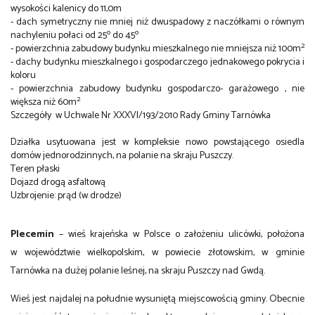
wysokości kalenicy do 11,0m
- dach symetryczny nie mniej niż dwuspadowy z naczółkami o równym
o
o
nachyleniu połaci od 25
do 45
2
- powierzchnia zabudowy budynku mieszkalnego nie mniejsza niż 100m
- dachy budynku mieszkalnego i gospodarczego jednakowego pokrycia i
koloru
- powierzchnia zabudowy budynku gospodarczo- garażowego , nie
2
większa niż 60m
Szczegóły w Uchwale Nr XXXVI/193/2010 Rady Gminy Tarnówka
Działka usytuowana jest w kompleksie nowo powstającego osiedla
domów jednorodzinnych, na polanie na skraju Puszczy.
Teren płaski
Dojazd drogą asfaltową
Uzbrojenie: prąd (w drodze)
Plecemin
–
wieś
krajeńska
w
Polsce
o założeniu
ulicówki
, położona
w
województwie wielkopolskim
, w
powiecie złotowskim
, w
gminie
Tarnówka
na dużej polanie leśnej, na skraju Puszczy nad Gwdą.
Wieś jest najdalej na południe wysuniętą miejscowością gminy. Obecnie