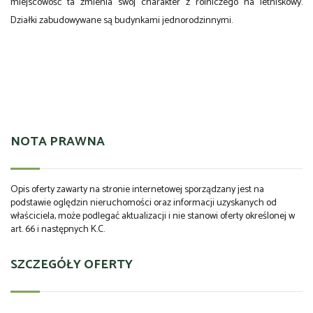
miejscowość ta zmienia swój charakter z rolniczego na
letniskowy
.
Działki zabudowywane są budynkami jednorodzinnymi.
NOTA PRAWNA
Opis oferty zawarty na stronie internetowej sporządzany jest na
podstawie oględzin nieruchomości oraz informacji uzyskanych od
właściciela, może podlegać aktualizacji i nie stanowi oferty określonej w
art. 66 i następnych K.C.
SZCZEGÓŁY OFERTY