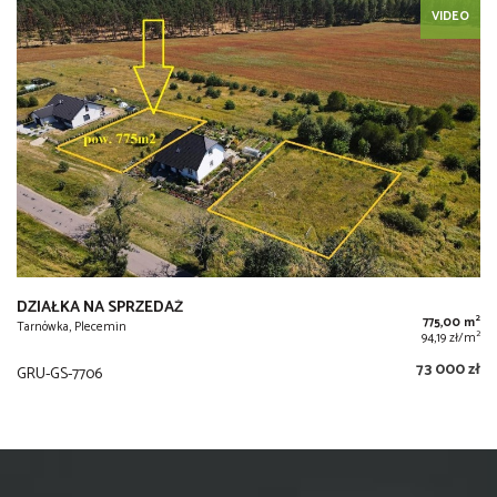
VIDEO
DZIAŁKA NA SPRZEDAŻ
2
775,00 m
Tarnówka, Plecemin
2
94,19 zł/m
73 000 zł
GRU-GS-7706