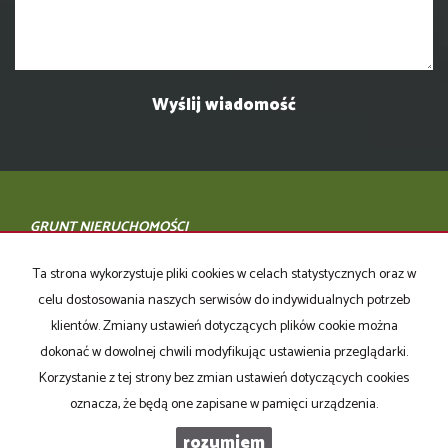
GRUNT NIERUCHOMOŚCI
tel. 605 075 444, 606 618 770
Ta strona wykorzystuje pliki cookies w celach statystycznych oraz w
ul. Bydgoska 23, 64-920 Piła
celu dostosowania naszych serwisów do indywidualnych potrzeb
klientów. Zmiany ustawień dotyczących plików cookie można
www.gruntnieruchomosci.pl
dokonać w dowolnej chwili modyfikując ustawienia przeglądarki.
biuro@gruntnieruchomosci.pl
Korzystanie z tej strony bez zmian ustawień dotyczących cookies
Mieszkania
na wynajem
oznacza, że będą one zapisane w pamięci urządzenia.
Domy
na wynajem
Działki
na wynajem
rozumiem