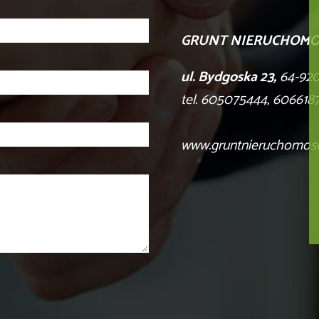
GRUNT NIERUCHOMO
ul. Bydgoska 23,
64-920
tel. 605075444, 606618
www.gruntnieruchomosci