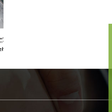
2
 m
2
/m
zł