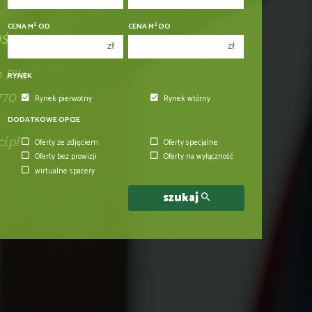
2
2
CENA M
OD
CENA M
DO
ŚCI
zł
zł
 Piła
RYNEK
770
Rynek pierwotny
Rynek wtórny
DODATKOWE OPCJE
.pl
Oferty ze zdjęciem
Oferty specjalne
Oferty bez prowizji
Oferty na wyłączność
wirtualne spacery
szukaj