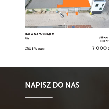
HALA NA WYNAJEM
288,00
Piła
0,00 zł
7 000 
GRU-HW-8083
NAPISZ DO NAS