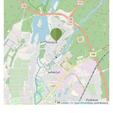
Leaflet
|
©
OpenStreetMap
contributors