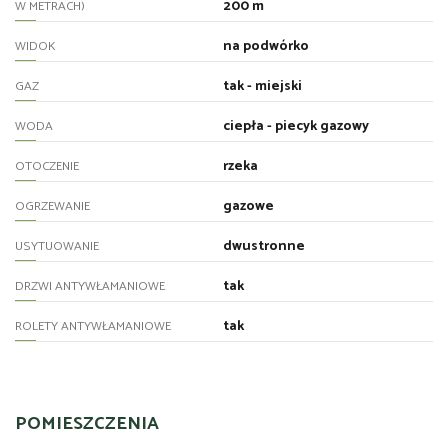
200 m
W METRACH)
na podwórko
WIDOK
tak - miejski
GAZ
ciepła - piecyk gazowy
WODA
rzeka
OTOCZENIE
gazowe
OGRZEWANIE
dwustronne
USYTUOWANIE
tak
DRZWI ANTYWŁAMANIOWE
tak
ROLETY ANTYWŁAMANIOWE
POMIESZCZENIA