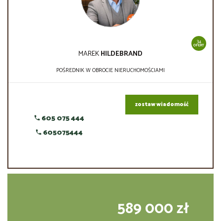
34
OFERT
MAREK
HILDEBRAND
POŚREDNIK W OBROCIE NIERUCHOMOŚCIAMI
zostaw wiadomość
605 075 444
605075444
589 000 zł