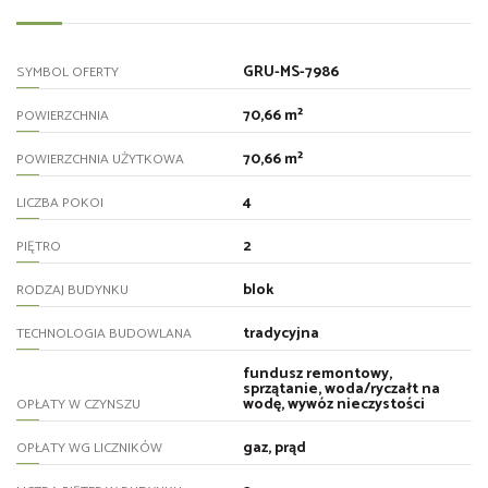
GRU-MS-7986
SYMBOL OFERTY
70,66 m²
POWIERZCHNIA
70,66 m²
POWIERZCHNIA UŻYTKOWA
4
LICZBA POKOI
2
PIĘTRO
blok
RODZAJ BUDYNKU
tradycyjna
TECHNOLOGIA BUDOWLANA
fundusz remontowy,
sprzątanie, woda/ryczałt na
wodę, wywóz nieczystości
OPŁATY W CZYNSZU
gaz, prąd
OPŁATY WG LICZNIKÓW