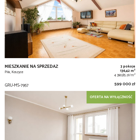
MIESZKANIE NA SPRZEDAŻ
3 pokoje
2
136,42 m
Piła, Koszyce
2
4 390,85 zł/m
599 000 zł
GRU-MS-7957
OFERTA NA WYŁĄCZNOŚĆ