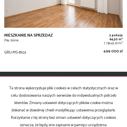
MIESZKANIE NA SPRZEDAŻ
3 pokoje
2
64,50 m
Piła, Górne
2
7 736,43 zł/m
499 000 zł
GRU-MS-8103
Ta strona wykorzystuje pliki cookies w celach statystycznych oraz w
KONTAKT DO AGENTA - MAREK HILDEBRAND
celu dostosowania naszych serwisów do indywidualnych potrzeb
klientów. Zmiany ustawień dotyczących plików cookie można
dokonać w dowolnej chwili modyfikując ustawienia przeglądarki.
IMIĘ
Korzystanie z tej strony bez zmian ustawień dotyczących cookies
oznacza, że będą one zapisane w pamięci urządzenia.