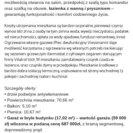
możliwością otwarcia na salon, przedpokój z szafą typu komandor
oraz szafką na obuwie,
łazienka z wanną i prysznicem
–
gwarantują funkcjonalność i komfort codziennego życia.
Koszty utrzymania mieszkania są bardzo racjonalne, ponieważ czynsz
wynosi 567 zł na 2 osoby (w tym zimna woda, wywóz nieczystości, podatek
od nieruchomości, opłata za wody opadowe, fundusz remontowy, inne).
Ogrzewanie własne gazowe (Piec dwufunkcyjny Viessmann) daje
możliwość korzystania z ogrzewania wg własnych potrzeb nie kierując
się sezonem grzewczym (termostat z cyfrowym zegarem sterującym
firmy Vitatrol 100). W mieszkaniu zainstalowany czujnik czadu-w
łazience, oraz czujniki dymy w przedpokoju. Mieszkanie środkowe z
bardzo dobra izolacją termiczną, usytuowane od strony wschodniej (3
pokoje) i zachodniej (salon i kuchnia).
Szczegóły oferty:
•
drzwi podwójne antywłamaniowe
• Powierzchnia mieszkania: 70,66 m²
• Balkon: 5,10 m²
• Piwnica: 10,67 m²
•
Garaż w bryle budynku (17,02 m²) – wartość garażu (59 000
zł) wliczona w podaną cenę 687 000zł,
z bramą segmentową,
doprowadzony prąd.