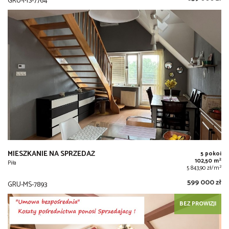
GRU-MS-7764
MIESZKANIE NA SPRZEDAŻ
5 pokoi
2
102,50 m
Piła
2
5 843,90 zł/m
599 000 zł
GRU-MS-7893
BEZ PROWIZJI