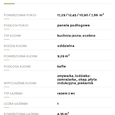
2
17,29 / 12,45 / 10,90 / 7,86 m
POWIERZCHNIA POKOI
panele podłogowe
PODŁOGI POKOI
kuchnia jasna, osobno
TYP KUCHNI
oddzielna
RODZAJ KUCHNI
2
9,29 m
POWIERZCHNIA KUCHNI
kafle
PODŁOGA KUCHNI
zmywarka, lodówko-
zamrażarka,, okap, płyta
indukcyjna, piekarnik
WYPOSAŻENIE KUCHNI
razem z wc
TYP ŁAZIENKI
1
LICZBA ŁAZIENEK
2
4,35 m
POWIERZCHNIA ŁAZIENKI