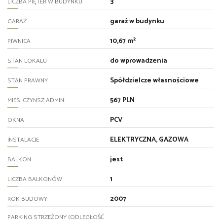
3
LICZBA PIĘTER W BUDYNKU
garaż w budynku
GARAŻ
10,67 m²
PIWNICA
do wprowadzenia
STAN LOKALU
Spółdzielcze własnościowe
STAN PRAWNY
567 PLN
MIES. CZYNSZ ADMIN.
PCV
OKNA
ELEKTRYCZNA, GAZOWA
INSTALACJE
jest
BALKON
1
LICZBA BALKONÓW
2007
ROK BUDOWY
PARKING STRZEŻONY (ODLEGŁOŚĆ