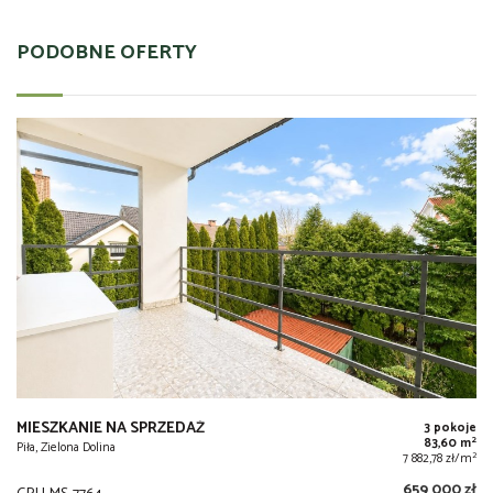
PODOBNE OFERTY
MIESZKANIE NA SPRZEDAŻ
3 pokoje
2
83,60 m
Piła, Zielona Dolina
2
7 882,78 zł/m
659 000 zł