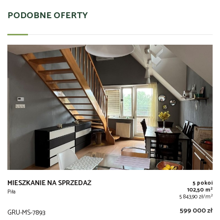
PODOBNE OFERTY
MIESZKANIE NA SPRZEDAŻ
5 pokoi
2
102,50 m
Piła
2
5 843,90 zł/m
599 000 zł
GRU-MS-7893