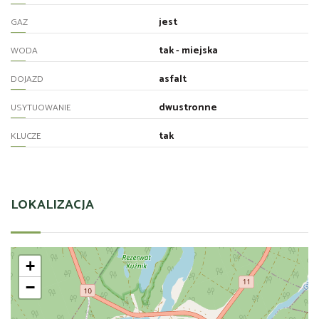
jest
GAZ
tak - miejska
WODA
asfalt
DOJAZD
dwustronne
USYTUOWANIE
tak
KLUCZE
LOKALIZACJA
+
−