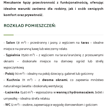
Mieszkanie łączy przestronność z funkcjonalnością, oferując
idealne warunki zarówno dla rodziny, jak i osób ceniących
komfort oraz prywatność.
ROZKŁAD POMIESZCZEŃ:
-
Salon
(31 m²) – przestronny i jasny, z wyjściem na
taras
– idealne
miejsce na poranną kawę lub wieczorny relaks
-
Sypialnia
(15,60 m²) – z wyjściem na taras/oranżerię z przesuwnymi
oknami – doskonałe miejsce na domowy ogród lub strefę
wypoczynkową
-
Pokój
(10 m²) – idealny na pokój dziecięcy, gabinet lub gościnny
-
Kuchnia
(11 m²) – z
dwoma oknami
, co zapewnia mnóstwo
naturalnego światła i doskonałą wentylację
-
Łazienka
(5,40 m²) – wyposażona w
wannę z hydromasażem
, bidet i
umywalkę – idealna strefa relaksu
-
WC
(2 m²) – osobne, zapewniające wygodę domownikom i gościom