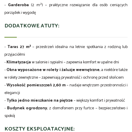
-
Garderoba
(2 m²) – praktyczne rozwiązanie dla osób ceniących
porządek i wygodę
DODATKOWE ATUTY:
-
Taras 27 m²
– przestrzeń idealna na letnie spotkania z rodziną lub
przyjaciółmi
-
Klimatyzacja
w salonie i sypialni – zapewnia komfort w upalne dni
-
Okna wyposażone w rolety i żaluzje wewnętrzne
, a niektóre także
w rolety zewnętrzne – zapewniają prywatność i ochronę przed słońcem
-
Wysokość pomieszczeń 2,60 m
– nadaje wnętrzom przestronności i
elegancji
-
Tylko jedno mieszkanie na piętrze
– większy komfort i prywatność
-
Budynek ogrodzony
, z domofonem przy furtce – bezpieczeństwo i
spokój
KOSZTY EKSPLOATACYJNE: