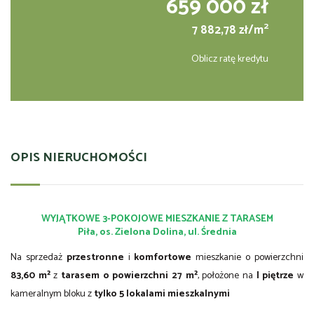
659 000 zł
2
7 882,78 zł/m
Oblicz ratę kredytu
OPIS NIERUCHOMOŚCI
WYJĄTKOWE 3-POKOJOWE MIESZKANIE Z TARASEM
Piła, os. Zielona Dolina, ul. Średnia
Na sprzedaż
przestronne
i
komfortowe
mieszkanie o powierzchni
83,60 m²
z
tarasem o powierzchni 27 m²
, położone na
I piętrze
w
kameralnym bloku z
tylko 5 lokalami mieszkalnymi