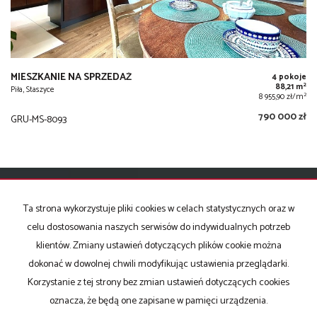
MIESZKANIE NA SPRZEDAŻ
4 pokoje
2
88,21 m
Piła, Staszyce
2
8 955,90 zł/m
790 000 zł
GRU-MS-8093
Ta strona wykorzystuje pliki cookies w celach statystycznych oraz w
KONTAKT DO AGENTA - ALICJA HILDEBRAND
celu dostosowania naszych serwisów do indywidualnych potrzeb
klientów. Zmiany ustawień dotyczących plików cookie można
dokonać w dowolnej chwili modyfikując ustawienia przeglądarki.
IMIĘ
Korzystanie z tej strony bez zmian ustawień dotyczących cookies
oznacza, że będą one zapisane w pamięci urządzenia.