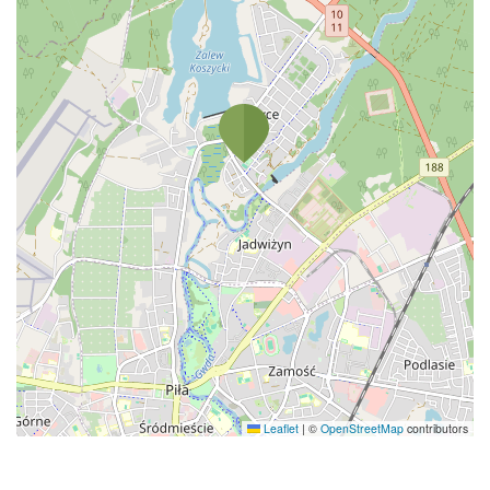
Leaflet
|
©
OpenStreetMap
contributors