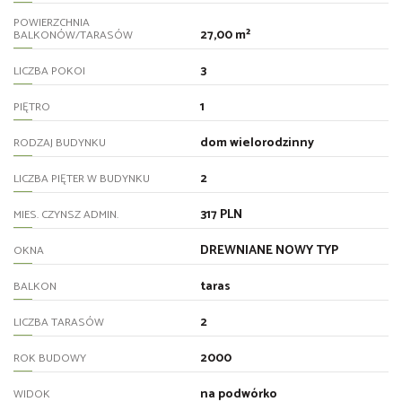
POWIERZCHNIA
27,00 m²
BALKONÓW/TARASÓW
3
LICZBA POKOI
1
PIĘTRO
dom wielorodzinny
RODZAJ BUDYNKU
2
LICZBA PIĘTER W BUDYNKU
317 PLN
MIES. CZYNSZ ADMIN.
DREWNIANE NOWY TYP
OKNA
taras
BALKON
2
LICZBA TARASÓW
2000
ROK BUDOWY
na podwórko
WIDOK