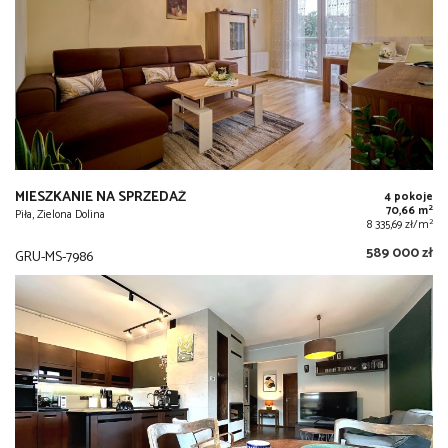
MIESZKANIE NA SPRZEDAŻ
4 pokoje
2
70,66 m
Piła, Zielona Dolina
2
8 335,69 zł/m
589 000 zł
GRU-MS-7986