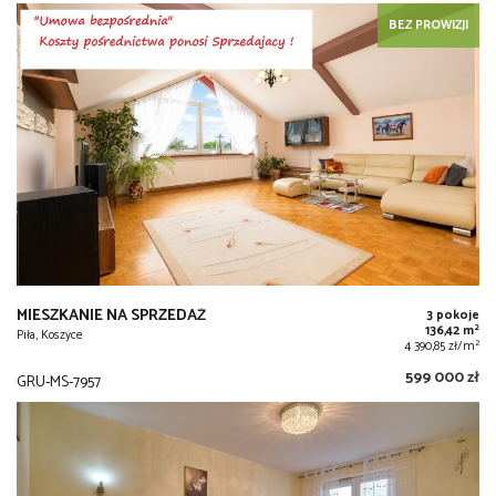
BEZ PROWIZJI
MIESZKANIE NA SPRZEDAŻ
3 pokoje
2
136,42 m
Piła, Koszyce
2
4 390,85 zł/m
599 000 zł
GRU-MS-7957