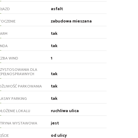
asfalt
OJAZD
zabudowa mieszana
TOCZENIE
tak
LARM
tak
INDA
1
CZBA WIND
RZYSTOSOWANIA DLA
tak
IEPEŁNOSPRAWNYCH
tak
OŻLIWOŚĆ PARKOWANIA
tak
ŁASNY PARKING
ruchliwa ulica
ŁOŻENIE LOKALU
jest
ITRYNA WYSTAWOWA
od ulicy
JŚCIE