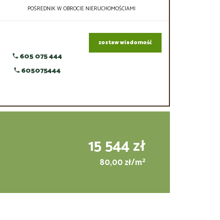
POŚREDNIK W OBROCIE NIERUCHOMOŚCIAMI
zostaw wiadomość
605 075 444
605075444
15 544 zł
2
80,00 zł/m