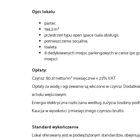
Opis lokalu
parter,
194,3 m²
przestrzeń typu open space (sala obsługi),
pomieszczenie socjalne,
toaleta.
8 dedykowanych miejsc parkingowych w cenie (po go
miejsc).
Opłaty:
Czynsz: 80 zł netto/m² miesięcznie + 23% VAT
Opłaty za wodę i ogrzewanie są wliczone w czynsz. Dodatko
w holu wejściowym.
Energia elektryczna rozliczana według zużycia (osobny podli
Kaucja w wysokości 3 miesięcznego czynszu brutto.
Standard wykończenia
Lokal oferowany jest w podwyższonym standardzie, obejmu