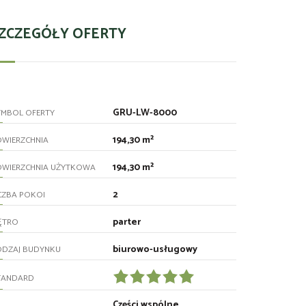
ZCZEGÓŁY OFERTY
GRU-LW-8000
YMBOL OFERTY
194,30 m²
OWIERZCHNIA
194,30 m²
OWIERZCHNIA UŻYTKOWA
2
CZBA POKOI
parter
ĘTRO
biurowo-usługowy
ODZAJ BUDYNKU
TANDARD
Części wspólne,