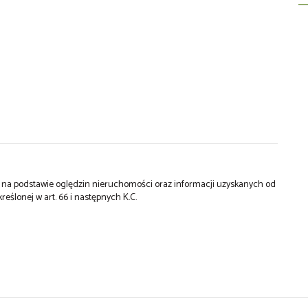
st na podstawie oględzin nieruchomości oraz informacji uzyskanych od
kreślonej w art. 66 i następnych K.C.