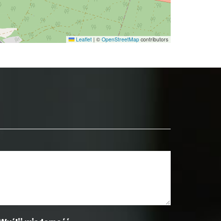
Leaflet
|
©
OpenStreetMap
contributors