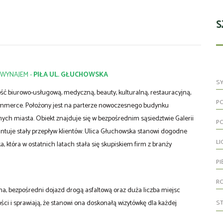
S
WYNAJEM -
PIŁA UL. GŁUCHOWSKA
S
ć biurowo-usługową, medyczną, beauty, kulturalną, restauracyjną,
P
commerce. Położony jest na parterze nowoczesnego budynku
nych miasta. Obiekt znajduje się w bezpośrednim sąsiedztwie Galerii
P
antuje stały przepływ klientów. Ulica Głuchowska stanowi dogodne
LI
, która w ostatnich latach stała się skupiskiem firm z branży
PI
R
a, bezpośredni dojazd drogą asfaltową oraz duża liczba miejsc
S
 i sprawiają, że stanowi ona doskonałą wizytówkę dla każdej