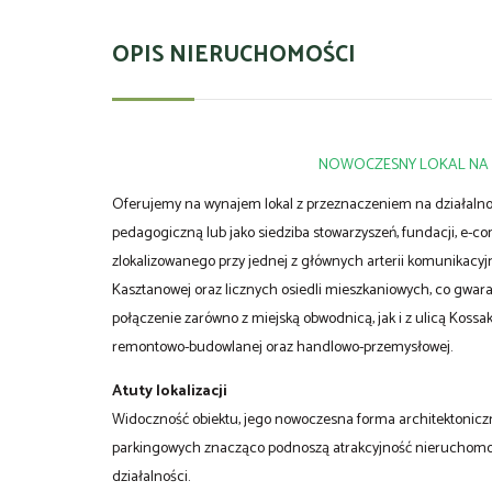
OPIS NIERUCHOMOŚCI
NOWOCZESNY LOKAL NA 
Oferujemy na wynajem lokal z przeznaczeniem na działalnoś
pedagogiczną lub jako siedziba stowarzyszeń, fundacji, e-
zlokalizowanego przy jednej z głównych arterii komunikacyj
Kasztanowej oraz licznych osiedli mieszkaniowych, co gwar
połączenie zarówno z miejską obwodnicą, jak i z ulicą Kossaka
remontowo-budowlanej oraz handlowo-przemysłowej.
Atuty lokalizacji
Widoczność obiektu, jego nowoczesna forma architektoniczn
parkingowych znacząco podnoszą atrakcyjność nieruchomości
działalności.