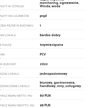
monitoring, ogrzewanie,
Winda, woda
PŁATY W CZYNSZU
prąd
PŁATY WG LICZNIKÓW
1
CZBA PIĘTER W BUDYNKU
bardzo dobry
TAN LOKALU
trzymiesięczna
P KAUCJI
PCV
KNA
2022
OK BUDOWY
jednopoziomowy
ODZAJ LOKALU
biurowy, gastronomia,
handlowy, inny, usługowy
ZEZNACZENIE LOKALU
80 PLN
YNSZ NAJMU NETTO /M2
98 PLN
YNSZ NAJMU BRUTTO /M2