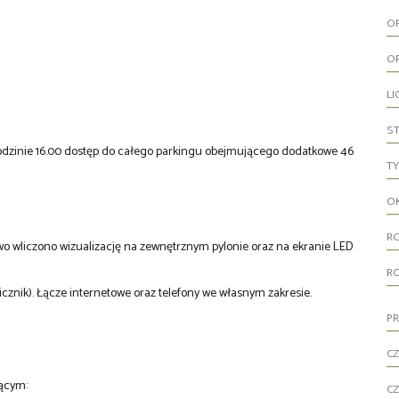
O
O
LI
S
dzinie 16.00 dostęp do całego parkingu obejmującego dodatkowe 46
TY
O
R
wo wliczono wizualizację na zewnętrznym pylonie oraz na ekranie LED
R
cznik). Łącze internetowe oraz telefony we własnym zakresie.
PR
CZ
jącym:
CZ