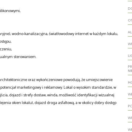
D
ilikonowymi,
O
A
aryjne), wodno-kanalizacyjna, światłowodowy internet w każdym lokalu,
ostępu,
W
czeniu,
LI
dualnym sterowaniem.
P
N
rchitektoniczne oraz wykończeniowe powodują, że umiejscowienie
M
 - potencjał marketingowy i reklamowy. Lokal o wysokim standardzie, w
W
ia, dojazd i strefy dostaw, winda, możliwość identyfikacji wizualnej
enia okien lokalu), dojazd droga asfaltową, a w okolicy dobry dostęp
PO
W
WE