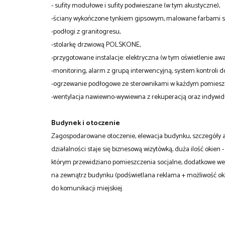
- sufity modułowe i sufity podwieszane (w tym akustyczne),
-ściany wykończone tynkiem gipsowym, malowane farbami s
-podłogi z granitogresu,
-stolarkę drzwiową POLSKONE,
-przygotowane instalacje: elektryczna (w tym oświetlenie aw
-monitoring, alarm z grupą interwencyjną, system kontroli d
-ogrzewanie podłogowe ze sterownikami w każdym pomiesz
-wentylacja nawiewno-wywiewna z rekuperacją oraz indywi
Budynek i otoczenie
Zagospodarowane otoczenie, elewacja budynku, szczegóły a
działalności staje się biznesową wizytówką, duża ilość okien
którym przewidziano pomieszczenia socjalne, dodatkowe wejśc
na zewnątrz budynku (podświetlana reklama + możliwość oklej
do komunikacji miejskiej.