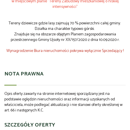
w miejscowym planie "Tereny Zabudowy mieszkaniowej o niskiej
intensywności"
Tereny dziewicze gdzie lasy zajmują 70 % powierzchni całej gminy.
Działka ma charakter typowo górski.
Znajduje się na obszarze objętym Planem zagospodarowania
przestrzennego Gminy Ujsoły nr XX/157/2020 z dnia 10.09.2020 r.
Wynagrodzenie Biura nieruchomości pokrywa wyłącznie Sprzedający !
NOTA PRAWNA
Opis oferty zawarty na stronie internetowej sporządzany jest na
podstawie oględzin nieruchomości oraz informacji uzyskanych od
właściciela, może podlegać aktualizacji i nie stanowi oferty określonej w
art. 66 i następnych K.C.
SZCZEGÓŁY OFERTY