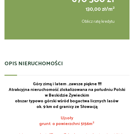
2
130,00 zł/m
Oblicz ratę kredytu
OPIS NIERUCHOMOŚCI
Góry zimą i latem ..zawsze piękne !!!!
Atrakcyjna nieruchomość zlokalizowana na południu Polski
w Beskidzie Żywieckim
obszar typowo górski wśród bogactwa licznych lasów
ok. 9 km od granicy ze Słowacją
Ujsoły
2
grunt o powierzchni 5156m