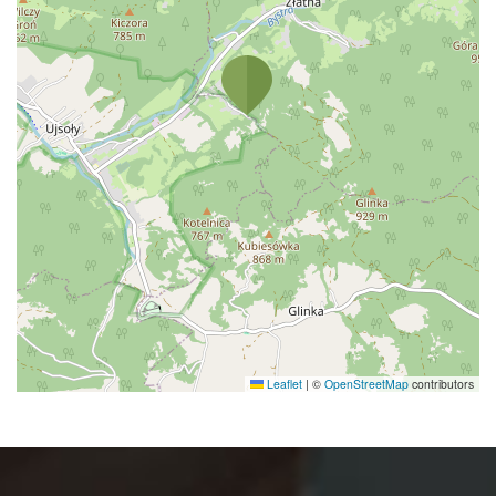
Leaflet
|
©
OpenStreetMap
contributors