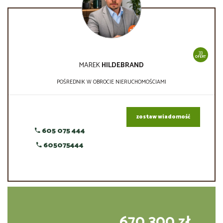
33
OFERT
MAREK
HILDEBRAND
POŚREDNIK W OBROCIE NIERUCHOMOŚCIAMI
zostaw wiadomość
605 075 444
605075444
670 300 zł