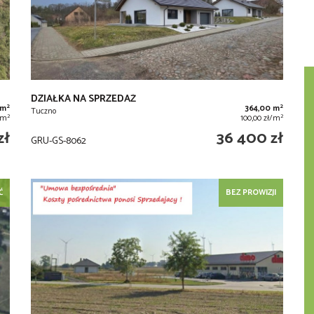
DZIAŁKA NA SPRZEDAŻ
2
2
 m
364,00 m
Tuczno
2
2
/m
100,00 zł/m
zł
36 400 zł
GRU-GS-8062
Ć
BEZ PROWIZJI