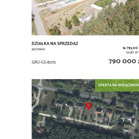
DZIAŁKA NA SPRZEDAŻ
14 795,00
Jastrowie
53,40 zł
790 000 
GRU-GS-8075
OFERTA NA WYŁĄCZNOŚ