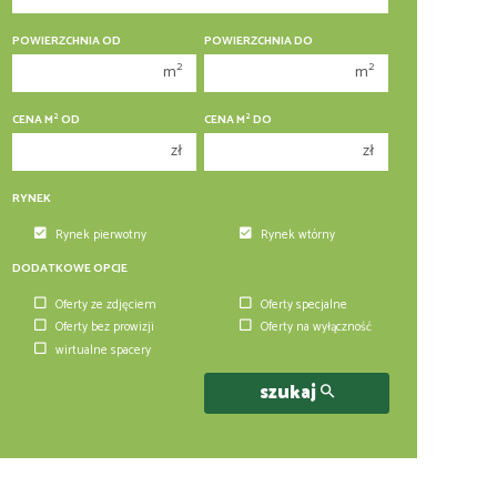
350 000 zł
350 000 zł
400 000 zł
400 000 zł
POWIERZCHNIA OD
POWIERZCHNIA DO
2
2
m
m
450 000 zł
450 000 zł
2
2
CENA M
OD
CENA M
DO
zł
zł
RYNEK
Rynek pierwotny
Rynek wtórny
DODATKOWE OPCJE
Oferty ze zdjęciem
Oferty specjalne
Oferty bez prowizji
Oferty na wyłączność
wirtualne spacery
szukaj