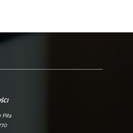
ŚCI
 Piła
770