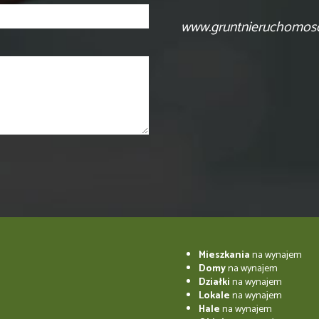
www.gruntnieruchomosci
Mieszkania
na wynajem
Domy
na wynajem
Działki
na wynajem
Lokale
na wynajem
Hale
na wynajem