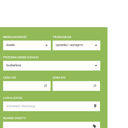
NIERUCHOMOŚĆ
TRANSAKCJA
PRZEZNACZENIE DZIAŁKI
CENA OD
CENA DO
zł
zł
150 000 zł
150 000 zł
LOKALIZACJA
200 000 zł
200 000 zł
250 000 zł
250 000 zł
NUMER OFERTY
300 000 zł
300 000 zł