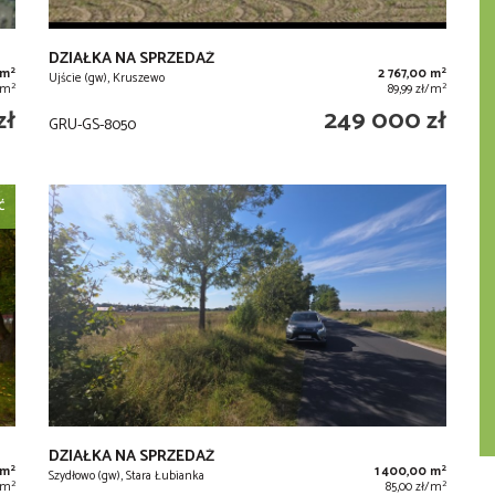
DZIAŁKA NA SPRZEDAŻ
2
2
 m
2 767,00 m
Ujście (gw), Kruszewo
2
2
/m
89,99 zł/m
zł
249 000 zł
GRU-GS-8050
Ć
DZIAŁKA NA SPRZEDAŻ
2
2
 m
1 400,00 m
Szydłowo (gw), Stara Łubianka
2
2
ł/m
85,00 zł/m