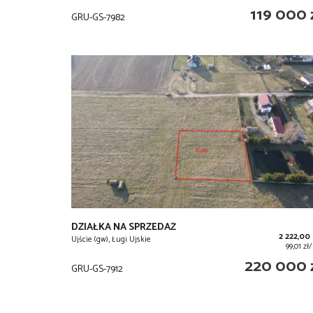
119 000 
GRU-GS-7982
DZIAŁKA NA SPRZEDAŻ
2 222,00
Ujście (gw), Ługi Ujskie
99,01 z
220 000 
GRU-GS-7912