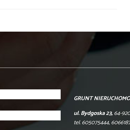
GRUNT NIERUCHOMO
ul. Bydgoska 23,
64-920
tel. 605075444, 606618