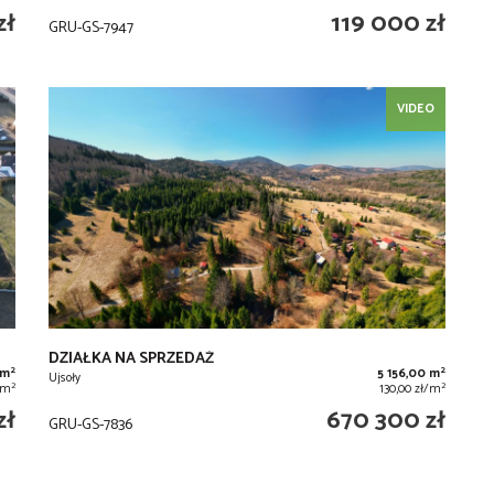
zł
119 000 zł
GRU-GS-7947
VIDEO
DZIAŁKA NA SPRZEDAŻ
2
2
 m
5 156,00 m
Ujsoły
2
2
ł/m
130,00 zł/m
zł
670 300 zł
GRU-GS-7836