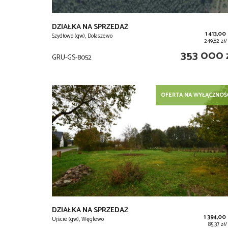
DZIAŁKA NA SPRZEDAŻ
1 413,00
Szydłowo (gw), Dolaszewo
249,82 zł
353 000 
GRU-GS-8052
OFERTA NA WYŁĄCZNOŚ
DZIAŁKA NA SPRZEDAŻ
1 394,00
Ujście (gw), Węglewo
85,37 z